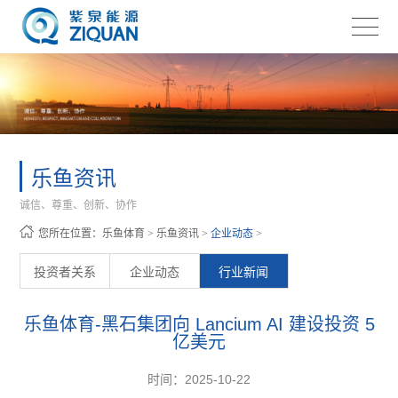
乐鱼资讯
诚信、尊重、创新、协作
您所在位置：
乐鱼体育
>
乐鱼资讯
>
企业动态
>
投资者关系
企业动态
行业新闻
乐鱼体育-黑石集团向 Lancium AI 建设投资 5
亿美元
时间：2025-10-22