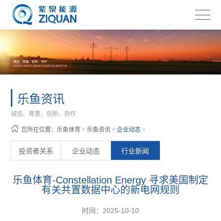
乐鱼资讯
诚信、尊重、创新、协作
您所在位置：
乐鱼体育
>
乐鱼资讯
>
企业动态
>
投资者关系
企业动态
行业新闻
乐鱼体育-Constellation Energy 寻求美国制定
有关共置数据中心的新电网规则
时间：2025-10-10