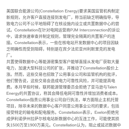
美国联合能源公司(Constellation Energy)要求美国监管机构制定
新规则，允许客户直接连接到发电厂，称当前缺乏明确指导，导
致电力公司不公平地阻碍了在核设施内设立或共置数据中心的尝
试。Constellation在针对电网运营商PJM Interconnection的诉讼
中，请求快速审查并制定规则，管理完全隔离的共置客户的连
接。Constellation表示，一些在核电站开发数据中心的项目因缺
乏明确性而受到阻碍，特别是在宾夕法尼亚州利默里克的发电
厂。
共置使得数据中心等能源密集型客户能够直接从发电厂获取大量
电力，加速大型科技公司的扩张，并推动了Constellation股价上
涨。然而，这些交易也招致了公用事业公司和监管机构的批评，
他们警告说，这些交易会造成电力可靠性风险，并可能提高电
费。本月早些时候，联邦能源管理委员会拒绝了亚马逊与Talen
Energy的共置协议，称其会降低电网可靠性并增加消费者成本。
Constellation指责公用事业公司自行执法，单方面阻止主机托管
项目，除非未来的数据中心客户同意公用事业公司的要求，包括
接受特定的输电和配电服务。Constellation表示，Exelon拒绝完
成伊利诺伊州拉萨尔核电站新数据中心的互连工作，可能使其损
失1500万至1900万美元。Constellation认为，阻止或延迟数据中