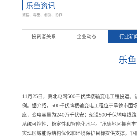
乐鱼资讯
诚信、尊重、创新、协作
投资者关系
企业动态
行业新
乐鱼
11月25日，冀北电网500千伏牌楼输变电工程投
例。据介绍，500千伏牌楼输变电工程位于承德市围场
座，变电容量为240万千伏安；架设500千伏输电线路
系统可控性、稳定性和智能化水平。“承德地区拥有
实现区域能源结构优化和环境保护目标提供支撑。”