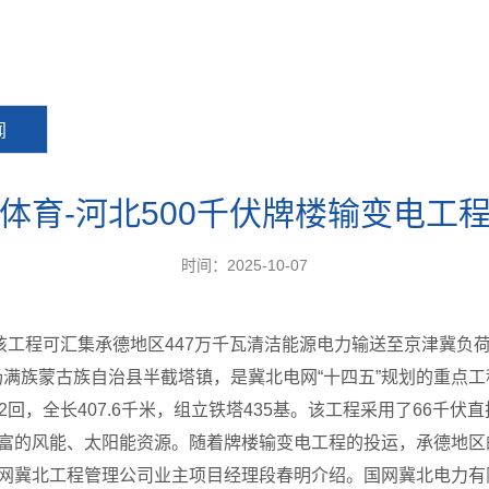
闻
体育-河北500千伏牌楼输变电工
时间：2025-10-07
运。该工程可汇集承德地区447万千瓦清洁能源电力输送至京津冀
满族蒙古族自治县半截塔镇，是冀北电网“十四五”规划的重点工程。
2回，全长407.6千米，组立铁塔435基。该工程采用了66千
丰富的风能、太阳能资源。随着牌楼输变电工程的投运，承德地
国网冀北工程管理公司业主项目经理段春明介绍。国网冀北电力