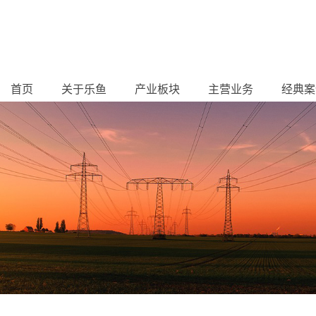
首页
关于乐鱼
产业板块
主营业务
经典案