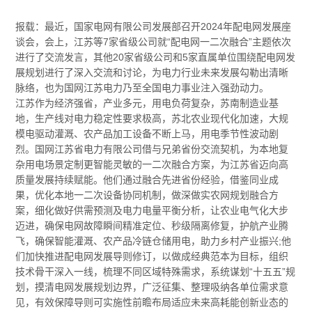
报载：最近，国家电网有限公司发展部召开2024年配电网发展座
谈会，会上，江苏等7家省级公司就“配电网一二次融合”主题依次
进行了交流发言，其他20家省级公司和5家直属单位围绕配电网发
展规划进行了深入交流和讨论，为电力行业未来发展勾勒出清晰
脉络，也为国网江苏电力乃至全国电力事业注入强劲动力。
江苏作为经济强省，产业多元，用电负荷复杂，苏南制造业基
地，生产线对电力稳定性要求极高，苏北农业现代化加速，大规
模电驱动灌溉、农产品加工设备不断上马，用电季节性波动剧
烈。国网江苏省电力有限公司借与兄弟省份交流契机，为本地复
杂用电场景定制更智能灵敏的一二次融合方案，为江苏省迈向高
质量发展持续赋能。他们通过融合先进省份经验，借鉴同业成
果，优化本地一二次设备协同机制，做深做实农网规划融合方
案，细化做好供需预测及电力电量平衡分析，让农业电气化大步
迈进，确保电网故障瞬间精准定位、秒级隔离修复，护航产业腾
飞，确保智能灌溉、农产品冷链仓储用电，助力乡村产业振兴;他
们加快推进配电网发展导则修订，以做成经典范本为目标，组织
技术骨干深入一线，梳理不同区域特殊需求，系统谋划“十五五”规
划，摸清电网发展规划边界，广泛征集、整理吸纳各单位需求意
见，有效保障导则可实施性前瞻布局适应未来高耗能创新业态的