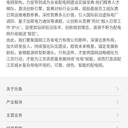
电网架构，力促导则成为全省配电网建设实操宝典;他们精育人才
梯队，激活创新引擎，复赛对标行业尖峰，鼓励基层员工组队携
日常运维难题参赛，深挖竞赛多元价值，引入国际前沿虚拟电厂
调控、量子加密电力通信等课题，让创新从竞赛“热灶”融入日常工
作“炉火”，促使其钻研前沿技术、创新规划理念，源源不断为配电
网升级输送“智匠”。
由此，我们要象国网江苏省电力有限公司那样，深谋远景布局，
加大研发投入，持续强化队伍建设，稳筑未来根基，锚定发展新
航标，奋楫能源转型新潮头，只有这样，才能将国网战略细化为
江苏行动，才能为江苏高质量发展持续“充电”赋能，进而打造适配
江苏城乡复杂用电环境的，可靠、绿色、智能的配电网。
关于乐鱼
产业板块
主营业务