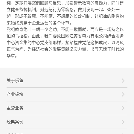
绷，定期开展案例回顾与反思，加强警示教育的震慑力，同时建
立健全监督机制，对违纪行为零容忍，做到发现一起、查处一
起，形成不敢腐、不能腐、不想腐的长效机制，让纪律的刚性约
束始终贯穿于企业运营的各个环节。
党纪教育绝非一朝一夕之功，不能一蹴而就，而应是一场持之以
恒的马拉松。由此，我们要象国网江苏省电力有限公司综合服务
中心资金集约中心党支部那样，紧紧握住党纪这把戒尺，以清风
正气为笔，为经济社会的发展贡献坚实力量，书写无愧于时代的
华章。
关于乐鱼
产业板块
主营业务
经典案例