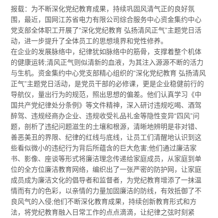
报载：为不断深化党纪教育成果，持续巩固风清气正的良好氛
围，最近，国网江苏省电力有限公司综合服务中心资金集约中心
党支部全体职工开展了“深化党纪教育 弘扬清风正气”主题党日活
动，进一步提升了全体员工的思想境界和党性修养。
在企业的发展脉络中，纪律犹如脉络中的筋骨，支撑着整个机体
的健康运转;清风正气则似清新的血液，为其注入源源不断的活力
与生机。资金集约中心党支部精心组织的“深化党纪教育 弘扬清风
正气”主题党日活动，是党员干部的必修课，更是企业稳健前行的
导航仪，量出行为的规范，照出思想的偏差。他们认真学习《中
国共产党纪律处分条例》等文件精神，深入研讨违规吃喝、酒驾
醉驾、违规经商办企业、违规收受礼品礼金等隐性变异“四风”问
题，剖析了违纪问题滋生的土壤和根源，清晰地辨明是非对错、
善恶美丑的界限、纪律的红线与底线，让员工们清醒地认识到这
些看似微小的违纪行为背后所蕴含的巨大危害;他们通过廉洁家
书、影像、座谈等形式将廉洁理念传递给家庭成员，从家庭到单
位的全方位廉洁教育网络，编织出了一张严密的防护网，让家庭
成员成为廉洁文化的倡导者和监督者，为党纪教育增添了一抹温
情而有力的色彩，以亲情的力量加固廉洁的防线，有效抵御了不
良风气的入侵;他们不断深化教育成果，持续创新教育形式和方
法，将党纪教育融入日常工作的点点滴滴，让纪律之弦时刻紧