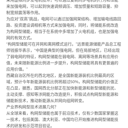
来加强电网，可以起到快速调频调压、增加惯量和短路容量、抑
制宽频震荡等作用。
为应对“双高”挑战，电网可以通过加强网架结构、增加输电线路回
路、投资建设调相机等方式来加强电网，同时，将储能系统改造
为构网型储能，相当于在系统中多增加了火电机组，也是加强电
网的有效方式。
“构网型储能可在并网和离网模式运行。”远景能源储能产品总工程
师钱振华表示，“中国是典型的强电网，但在局部地区，已经出现
了弱电网的特征，构网型储能在弱电网、离网等场景具有应用价
值，未来随新能源比例进一步提升，构网型储能将具有更普遍的
应用价值。”
西藏自治区所在的西北地区，是全国新能源装机比例最高的区
域，预计今年新能源装机比例将超过50%，构网型储能的价值正
在凸显，据悉，国网西北分部正在加快新能源和新型储能抗扰、
主动支撑、感知等涉网能力改造提升，积极试点构网型新能源和
储能新技术，推动新能源从并网向组网转变。
产业界构网型技术进展几何？
从全球来看，构网型储能也属于前沿技术，仅有少数国家掌握这
一技术，包括美国、澳大利亚、中国均已开始推进构网型储能技
术的研发和示范项目验证。