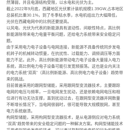
然薄弱，并且电源结构受限，以水电和光伏为主。
截止2022年9月底，西藏地区光伏累计装机规模1.39GW,占本地区
总装机比重30.1%，到了冬季枯水季，水电机组出力大幅降低，
光伏在西藏电网中的比例还要提高。
以风电、光伏为代表的新能源具有波动性、间歇性特点，高比例
新能源除带来电力电量平衡问题，还给电力系统带来安全稳定问
题。
由于采用电力电子设备与电网连接，新能源不具备传统同步发电
机转子的机械转动惯量，在抗扰性、过载能力、调频调压等方面
能力不足。此外，高比例新能源带动电力电子设备大量接入电力
系统，高比例电力电子设备可能引发宽频振荡。这也是业内关注
的电力系统“双高”（高比例新能源、高比例电力电子设备）趋势带
来的挑战。
目前普遍采用的跟网型储能，采用跟网型变流器技术，主要跟踪
电网的电压与频率，一旦电网发生扰动，还是依赖电网电压和相
位进行有功无功支撑，直到扰动过去，在跟网型变流器并网数量
不断增长情况下，当电网很弱时，很可能导致大规模脱网，甚至
电力系统崩溃。
构网型储能，采用构网型变流器技术，是从电源侧应对电力系统
“双高”趋势带来的安全稳定问题的一种解决方案。构网型储能技术
采用虚拟同步发电机技术，可以通过复制同步电机的行为和性能