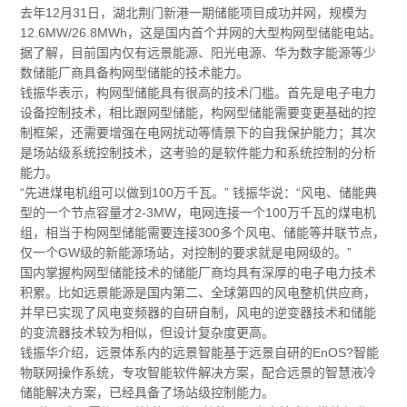
去年12月31日，湖北荆门新港一期储能项目成功并网，规模为
12.6MW/26.8MWh，这是国内首个并网的大型构网型储能电站。
据了解，目前国内仅有远景能源、阳光电源、华为数字能源等少
数储能厂商具备构网型储能的技术能力。
钱振华表示，构网型储能具有很高的技术门槛。首先是电子电力
设备控制技术，相比跟网型储能，构网型储能需要变更基础的控
制框架，还需要增强在电网扰动等情景下的自我保护能力；其次
是场站级系统控制技术，这考验的是软件能力和系统控制的分析
能力。
“先进煤电机组可以做到100万千瓦。” 钱振华说：“风电、储能典
型的一个节点容量才2-3MW，电网连接一个100万千瓦的煤电机
组，相当于构网型储能需要连接300多个风电、储能等并联节点，
仅一个GW级的新能源场站，对控制的要求就是电网级的。”
国内掌握构网型储能技术的储能厂商均具有深厚的电子电力技术
积累。比如远景能源是国内第二、全球第四的风电整机供应商，
并早已实现了风电变频器的自研自制，风电的逆变器技术和储能
的变流器技术较为相似，但设计复杂度更高。
钱振华介绍，远景体系内的远景智能基于远景自研的EnOS?智能
物联网操作系统，专攻智能软件解决方案，配合远景的智慧液冷
储能解决方案，已经具备了场站级控制能力。