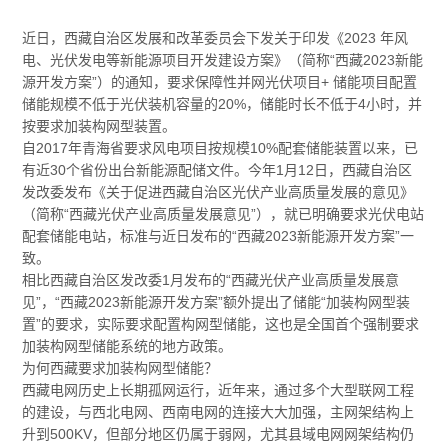
近日，西藏自治区发展和改革委员会下发关于印发《2023 年风
电、光伏发电等新能源项目开发建设方案》（简称“西藏2023新能
源开发方案”）的通知，要求保障性并网光伏项目+ 储能项目配置
储能规模不低于光伏装机容量的20%，储能时长不低于4小时，并
按要求加装构网型装置。
自2017年青海省要求风电项目按规模10%配套储能装置以来，已
有近30个省份出台新能源配储文件。今年1月12日，西藏自治区
发改委发布《关于促进西藏自治区光伏产业高质量发展的意见》
（简称“西藏光伏产业高质量发展意见”），就已明确要求光伏电站
配套储能电站，标准与近日发布的“西藏2023新能源开发方案”一
致。
相比西藏自治区发改委1月发布的“西藏光伏产业高质量发展意
见”，“西藏2023新能源开发方案”额外提出了储能“加装构网型装
置”的要求，实际要求配置构网型储能，这也是全国首个强制要求
加装构网型储能系统的地方政策。
为何西藏要求加装构网型储能？
西藏电网历史上长期孤网运行，近年来，通过多个大型联网工程
的建设，与西北电网、西南电网的连接大大加强，主网架结构上
升到500KV，但部分地区仍属于弱网，尤其县域电网网架结构仍