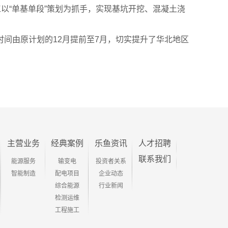
以“单基单段”策划为抓手，实现基坑开挖、混凝土浇
间由原计划的12月提前至7月，切实提升了华北地区
主营业务
经典案例
乐鱼资讯
人才招聘
联系我们
能源服务
输变电
投资者关系
智能制造
配电项目
企业动态
综合能源
行业新闻
检测运维
工程施工