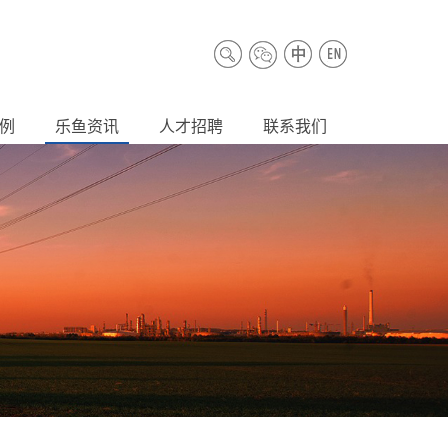
例
乐鱼资讯
人才招聘
联系我们