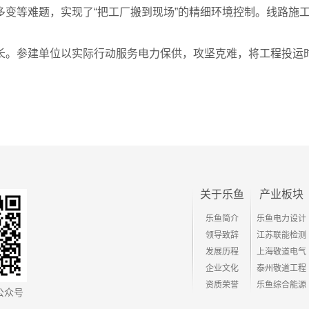
变等难题，实现了“把工厂搬到现场”的精细环境控制。线路施工
长。参建单位以实际行动服务电力保供，攻坚克难，将工程投运时
关于乐鱼
产业板块
乐鱼简介
乐鱼电力设计
领导致辞
江苏联能检测
发展历程
上海敬道电气
企业文化
泰州敬道工程
资质荣誉
乐鱼综合能源
公众号